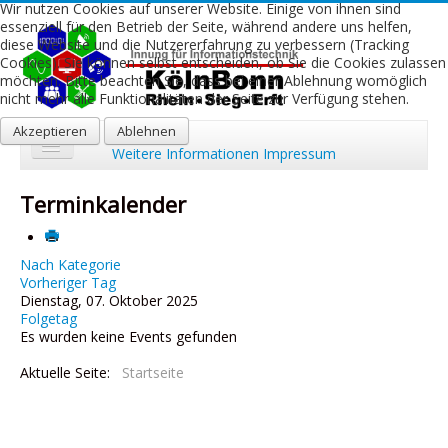
Wir nutzen Cookies auf unserer Website. Einige von ihnen sind
essenziell für den Betrieb der Seite, während andere uns helfen,
diese Website und die Nutzererfahrung zu verbessern (Tracking
Cookies). Sie können selbst entscheiden, ob Sie die Cookies zulassen
möchten. Bitte beachten Sie, dass bei einer Ablehnung womöglich
nicht mehr alle Funktionalitäten der Seite zur Verfügung stehen.
Akzeptieren
Ablehnen
Weitere Informationen
Impressum
Start
Terminkalender
Aktuelles
Über uns
Nach Kategorie
Vorheriger Tag
Dienstag, 07. Oktober 2025
Leistungen
Folgetag
Es wurden keine Events gefunden
Ausbildung
Aktuelle Seite:
Startseite
Fachbetriebe
Kontakt