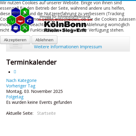
Wir nutzen Cookies auf unserer Website. Einige von ihnen sind
essenziell für den Betrieb der Seite, während andere uns helfen,
diese Website und die Nutzererfahrung zu verbessern (Tracking
Cookies). Sie können selbst entscheiden, ob Sie die Cookies zulassen
möchten. Bitte beachten Sie, dass bei einer Ablehnung womöglich
nicht mehr alle Funktionalitäten der Seite zur Verfügung stehen.
Akzeptieren
Ablehnen
Weitere Informationen
Impressum
Start
Terminkalender
Aktuelles
Über uns
Nach Kategorie
Vorheriger Tag
Montag, 03. November 2025
Leistungen
Folgetag
Es wurden keine Events gefunden
Ausbildung
Aktuelle Seite:
Startseite
Fachbetriebe
Kontakt