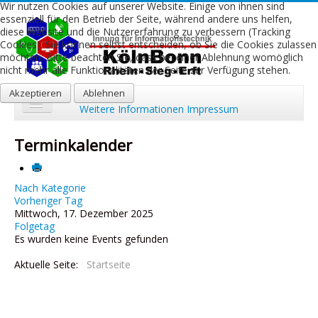
Wir nutzen Cookies auf unserer Website. Einige von ihnen sind
essenziell für den Betrieb der Seite, während andere uns helfen,
diese Website und die Nutzererfahrung zu verbessern (Tracking
Cookies). Sie können selbst entscheiden, ob Sie die Cookies zulassen
möchten. Bitte beachten Sie, dass bei einer Ablehnung womöglich
nicht mehr alle Funktionalitäten der Seite zur Verfügung stehen.
Akzeptieren
Ablehnen
Weitere Informationen
Impressum
Start
Terminkalender
Aktuelles
Über uns
Nach Kategorie
Vorheriger Tag
Mittwoch, 17. Dezember 2025
Leistungen
Folgetag
Es wurden keine Events gefunden
Ausbildung
Aktuelle Seite:
Startseite
Fachbetriebe
Kontakt