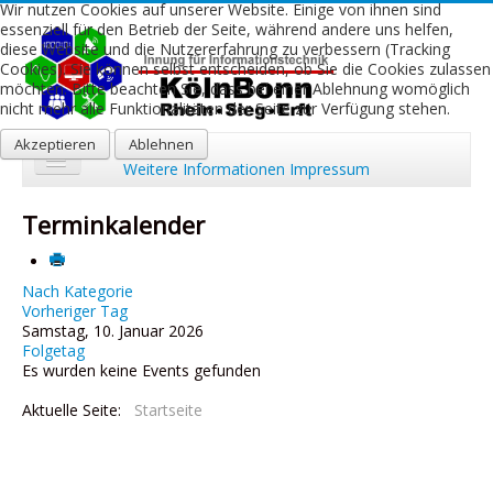
Wir nutzen Cookies auf unserer Website. Einige von ihnen sind
essenziell für den Betrieb der Seite, während andere uns helfen,
diese Website und die Nutzererfahrung zu verbessern (Tracking
Cookies). Sie können selbst entscheiden, ob Sie die Cookies zulassen
möchten. Bitte beachten Sie, dass bei einer Ablehnung womöglich
nicht mehr alle Funktionalitäten der Seite zur Verfügung stehen.
Akzeptieren
Ablehnen
Weitere Informationen
Impressum
Start
Terminkalender
Aktuelles
Über uns
Nach Kategorie
Vorheriger Tag
Samstag, 10. Januar 2026
Leistungen
Folgetag
Es wurden keine Events gefunden
Ausbildung
Aktuelle Seite:
Startseite
Fachbetriebe
Kontakt