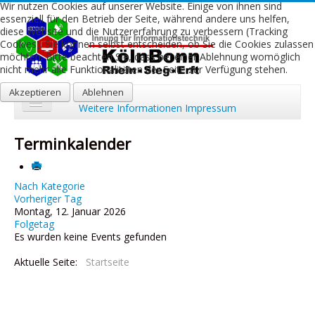
Wir nutzen Cookies auf unserer Website. Einige von ihnen sind
essenziell für den Betrieb der Seite, während andere uns helfen,
diese Website und die Nutzererfahrung zu verbessern (Tracking
Cookies). Sie können selbst entscheiden, ob Sie die Cookies zulassen
möchten. Bitte beachten Sie, dass bei einer Ablehnung womöglich
nicht mehr alle Funktionalitäten der Seite zur Verfügung stehen.
Akzeptieren
Ablehnen
Weitere Informationen
Impressum
Start
Terminkalender
Aktuelles
Über uns
Nach Kategorie
Vorheriger Tag
Montag, 12. Januar 2026
Leistungen
Folgetag
Es wurden keine Events gefunden
Ausbildung
Aktuelle Seite:
Startseite
Fachbetriebe
Kontakt