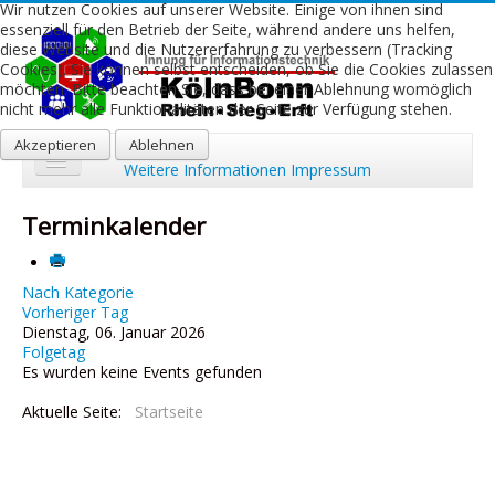
Wir nutzen Cookies auf unserer Website. Einige von ihnen sind
essenziell für den Betrieb der Seite, während andere uns helfen,
diese Website und die Nutzererfahrung zu verbessern (Tracking
Cookies). Sie können selbst entscheiden, ob Sie die Cookies zulassen
möchten. Bitte beachten Sie, dass bei einer Ablehnung womöglich
nicht mehr alle Funktionalitäten der Seite zur Verfügung stehen.
Akzeptieren
Ablehnen
Weitere Informationen
Impressum
Start
Terminkalender
Aktuelles
Über uns
Nach Kategorie
Vorheriger Tag
Dienstag, 06. Januar 2026
Leistungen
Folgetag
Es wurden keine Events gefunden
Ausbildung
Aktuelle Seite:
Startseite
Fachbetriebe
Kontakt