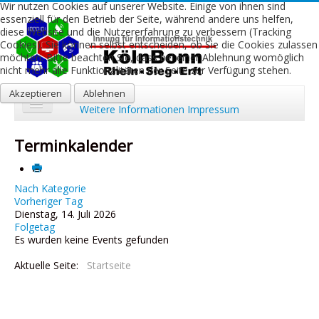
Wir nutzen Cookies auf unserer Website. Einige von ihnen sind
essenziell für den Betrieb der Seite, während andere uns helfen,
diese Website und die Nutzererfahrung zu verbessern (Tracking
Cookies). Sie können selbst entscheiden, ob Sie die Cookies zulassen
möchten. Bitte beachten Sie, dass bei einer Ablehnung womöglich
nicht mehr alle Funktionalitäten der Seite zur Verfügung stehen.
Akzeptieren
Ablehnen
Weitere Informationen
Impressum
Start
Terminkalender
Aktuelles
Über uns
Nach Kategorie
Vorheriger Tag
Dienstag, 14. Juli 2026
Leistungen
Folgetag
Es wurden keine Events gefunden
Ausbildung
Aktuelle Seite:
Startseite
Fachbetriebe
Kontakt