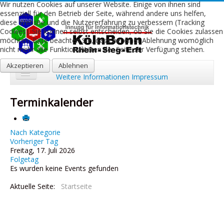
Wir nutzen Cookies auf unserer Website. Einige von ihnen sind
essenziell für den Betrieb der Seite, während andere uns helfen,
diese Website und die Nutzererfahrung zu verbessern (Tracking
Cookies). Sie können selbst entscheiden, ob Sie die Cookies zulassen
möchten. Bitte beachten Sie, dass bei einer Ablehnung womöglich
nicht mehr alle Funktionalitäten der Seite zur Verfügung stehen.
Akzeptieren
Ablehnen
Weitere Informationen
Impressum
Start
Terminkalender
Aktuelles
Über uns
Nach Kategorie
Vorheriger Tag
Freitag, 17. Juli 2026
Leistungen
Folgetag
Es wurden keine Events gefunden
Ausbildung
Aktuelle Seite:
Startseite
Fachbetriebe
Kontakt