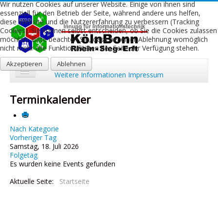
Wir nutzen Cookies auf unserer Website. Einige von ihnen sind
essenziell für den Betrieb der Seite, während andere uns helfen,
diese Website und die Nutzererfahrung zu verbessern (Tracking
Cookies). Sie können selbst entscheiden, ob Sie die Cookies zulassen
möchten. Bitte beachten Sie, dass bei einer Ablehnung womöglich
nicht mehr alle Funktionalitäten der Seite zur Verfügung stehen.
Akzeptieren
Ablehnen
Weitere Informationen
Impressum
Start
Terminkalender
Aktuelles
Über uns
Nach Kategorie
Vorheriger Tag
Samstag, 18. Juli 2026
Leistungen
Folgetag
Es wurden keine Events gefunden
Ausbildung
Aktuelle Seite:
Startseite
Fachbetriebe
Kontakt