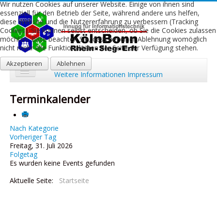
Wir nutzen Cookies auf unserer Website. Einige von ihnen sind
essenziell für den Betrieb der Seite, während andere uns helfen,
diese Website und die Nutzererfahrung zu verbessern (Tracking
Cookies). Sie können selbst entscheiden, ob Sie die Cookies zulassen
möchten. Bitte beachten Sie, dass bei einer Ablehnung womöglich
nicht mehr alle Funktionalitäten der Seite zur Verfügung stehen.
Akzeptieren
Ablehnen
Weitere Informationen
Impressum
Start
Terminkalender
Aktuelles
Über uns
Nach Kategorie
Vorheriger Tag
Freitag, 31. Juli 2026
Leistungen
Folgetag
Es wurden keine Events gefunden
Ausbildung
Aktuelle Seite:
Startseite
Fachbetriebe
Kontakt