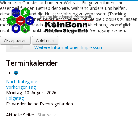
Wir nutzen Cookies auf unserer Website. Einige von ihnen sind
essenziell für den Betrieb der Seite, während andere uns helfen,
diese Website und die Nutzererfahrung zu verbessern (Tracking
Cookies). Sie können selbst entscheiden, ob Sie die Cookies zulassen
möchten. Bitte beachten Sie, dass bei einer Ablehnung womöglich
nicht mehr alle Funktionalitäten der Seite zur Verfügung stehen.
Akzeptieren
Ablehnen
Weitere Informationen
Impressum
Start
Terminkalender
Aktuelles
Über uns
Nach Kategorie
Vorheriger Tag
Montag, 10. August 2026
Leistungen
Folgetag
Es wurden keine Events gefunden
Ausbildung
Aktuelle Seite:
Startseite
Fachbetriebe
Kontakt