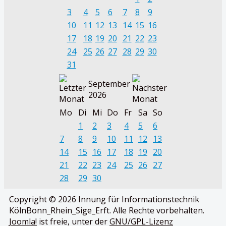
3
4
5
6
7
8
9
10
11
12
13
14
15
16
17
18
19
20
21
22
23
24
25
26
27
28
29
30
31
September
2026
Mo
Di
Mi
Do
Fr
Sa
So
1
2
3
4
5
6
7
8
9
10
11
12
13
14
15
16
17
18
19
20
21
22
23
24
25
26
27
28
29
30
Copyright © 2026 Innung für Informationstechnik
KölnBonn_Rhein_Sige_Erft. Alle Rechte vorbehalten.
Joomla!
ist freie, unter der
GNU/GPL-Lizenz