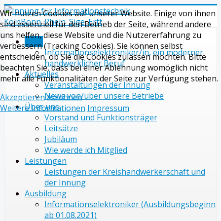
Wir nutzen Cookies auf unserer Website. Einige von ihnen
sind essenziell für den Betrieb der Seite, während andere
uns helfen, diese Website und die Nutzererfahrung zu
Start
verbessern (Tracking Cookies). Sie können selbst
Informationselektroniker/in, ein moderner
entscheiden, ob Sie die Cookies zulassen möchten. Bitte
handwerklicher Beruf
beachten Sie, dass bei einer Ablehnung womöglich nicht
Aktuelles
mehr alle Funktionalitäten der Seite zur Verfügung stehen.
Veranstaltungen der Innung
News von/über unsere Betriebe
Akzeptieren
Ablehnen
Über uns
Weitere Informationen
Impressum
Vorstand und Funktionsträger
Leitsätze
Jubiläum
Wie werde ich Mitglied
Leistungen
Leistungen der Kreishandwerkerschaft und
der Innung
Ausbildung
Informationselektroniker (Ausbildungsbeginn
ab 01.08.2021)