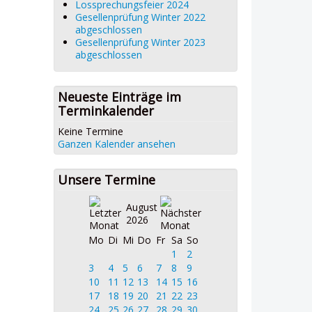
Lossprechungsfeier 2024
Gesellenprüfung Winter 2022
abgeschlossen
Gesellenprüfung Winter 2023
abgeschlossen
Neueste Einträge im
Terminkalender
Keine Termine
Ganzen Kalender ansehen
Unsere Termine
August
2026
Mo
Di
Mi
Do
Fr
Sa
So
1
2
3
4
5
6
7
8
9
10
11
12
13
14
15
16
17
18
19
20
21
22
23
24
25
26
27
28
29
30