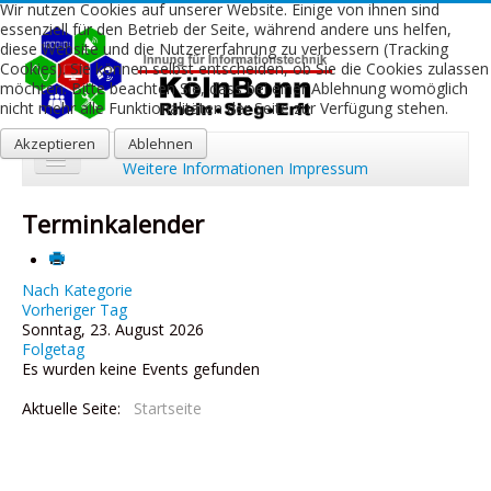
Wir nutzen Cookies auf unserer Website. Einige von ihnen sind
essenziell für den Betrieb der Seite, während andere uns helfen,
diese Website und die Nutzererfahrung zu verbessern (Tracking
Cookies). Sie können selbst entscheiden, ob Sie die Cookies zulassen
möchten. Bitte beachten Sie, dass bei einer Ablehnung womöglich
nicht mehr alle Funktionalitäten der Seite zur Verfügung stehen.
Akzeptieren
Ablehnen
Weitere Informationen
Impressum
Start
Terminkalender
Aktuelles
Über uns
Nach Kategorie
Vorheriger Tag
Sonntag, 23. August 2026
Leistungen
Folgetag
Es wurden keine Events gefunden
Ausbildung
Aktuelle Seite:
Startseite
Fachbetriebe
Kontakt