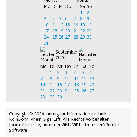
Mo
Di
Mi
Do
Fr
Sa
So
1
2
3
4
5
6
7
8
9
10
11
12
13
14
15
16
17
18
19
20
21
22
23
24
25
26
27
28
29
30
31
September
2026
Mo
Di
Mi
Do
Fr
Sa
So
1
2
3
4
5
6
7
8
9
10
11
12
13
14
15
16
17
18
19
20
21
22
23
24
25
26
27
28
29
30
Copyright © 2026 Innung für Informationstechnik
KölnBonn_Rhein_Sige_Erft. Alle Rechte vorbehalten.
Joomla!
ist freie, unter der
GNU/GPL-Lizenz
veröffentlichte
Software.