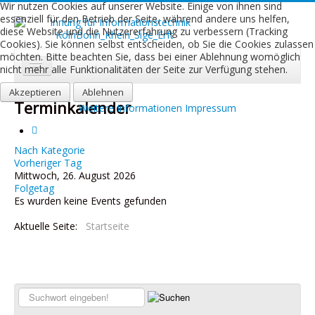
Wir nutzen Cookies auf unserer Website. Einige von ihnen sind
essenziell für den Betrieb der Seite, während andere uns helfen,
diese Website und die Nutzererfahrung zu verbessern (Tracking
Cookies). Sie können selbst entscheiden, ob Sie die Cookies zulassen
möchten. Bitte beachten Sie, dass bei einer Ablehnung womöglich
nicht mehr alle Funktionalitäten der Seite zur Verfügung stehen.
Akzeptieren
Start
Ablehnen
Terminkalender
Weitere Informationen
Impressum
Aktuelles
Über uns
Nach Kategorie
Vorheriger Tag
Mittwoch, 26. August 2026
Leistungen
Folgetag
Es wurden keine Events gefunden
Ausbildung
Aktuelle Seite:
Startseite
Fachbetriebe
Kontakt
Links
Suchen...