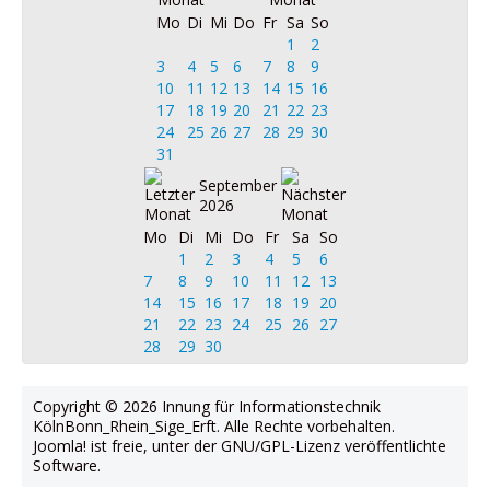
Mo
Di
Mi
Do
Fr
Sa
So
1
2
3
4
5
6
7
8
9
10
11
12
13
14
15
16
17
18
19
20
21
22
23
24
25
26
27
28
29
30
31
September
2026
Mo
Di
Mi
Do
Fr
Sa
So
1
2
3
4
5
6
7
8
9
10
11
12
13
14
15
16
17
18
19
20
21
22
23
24
25
26
27
28
29
30
Copyright © 2026 Innung für Informationstechnik
KölnBonn_Rhein_Sige_Erft. Alle Rechte vorbehalten.
Joomla!
ist freie, unter der
GNU/GPL-Lizenz
veröffentlichte
Software.