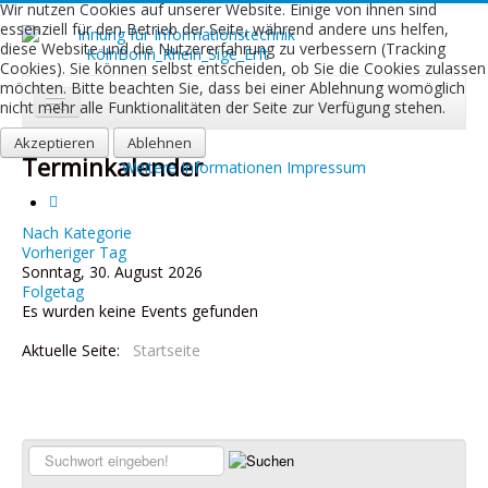
Wir nutzen Cookies auf unserer Website. Einige von ihnen sind
essenziell für den Betrieb der Seite, während andere uns helfen,
diese Website und die Nutzererfahrung zu verbessern (Tracking
Cookies). Sie können selbst entscheiden, ob Sie die Cookies zulassen
möchten. Bitte beachten Sie, dass bei einer Ablehnung womöglich
nicht mehr alle Funktionalitäten der Seite zur Verfügung stehen.
Akzeptieren
Start
Ablehnen
Terminkalender
Weitere Informationen
Impressum
Aktuelles
Über uns
Nach Kategorie
Vorheriger Tag
Sonntag, 30. August 2026
Leistungen
Folgetag
Es wurden keine Events gefunden
Ausbildung
Aktuelle Seite:
Startseite
Fachbetriebe
Kontakt
Links
Suchen...