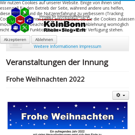
Wir nutzen Cookies auf unserer Website. Einige von ihnen sind
essenziell für den Betrieb der Seite, während andere uns helfen,
diese Website und die Nutzererfahrung zu verbessern (Tracking
Cookies). Sie können selbst entscheiden, ob Sie die Cookies zulassen
möchten. Bitte beachten Sie, dass bei einer Ablehnung womöglich
nicht mehr alle Funktionalitäten der Seite zur Verfügung stehen.
Akzeptieren
Ablehnen
Weitere Informationen
Impressum
Start
Veranstaltungen der Innung
Aktuelles
Frohe Weihnachten 2022
Über uns
Leistungen
Ausbildung
Fachbetriebe
Kontakt