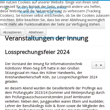
Wir nutzen Cookies auf unserer Website. Einige von ihnen sind
essenziell für den Betrieb der Seite, während andere uns helfen,
diese Website und die Nutzererfahrung zu verbessern (Tracking
Cookies). Sie können selbst entscheiden, ob Sie die Cookies zulassen
möchten. Bitte beachten Sie, dass bei einer Ablehnung womöglich
nicht mehr alle Funktionalitäten der Seite zur Verfügung stehen.
Akzeptieren
Start
Ablehnen
Veranstaltungen der Innung
Weitere Informationen
Impressum
Aktuelles
Lossprechungsfeier 2024
Über uns
Leistungen
Der Vorstand der Innung für Informationstechnik
KölnBonn/ Rhein-Sieg-Erft hatte in den Großen
Ausbildung
Sitzungssaal im Haus des Kölner Handwerks, der
Kreishandwerkerschaft Köln, zur Lossprechungsfeier 2024
geladen.
Fachbetriebe
An diesem Abend wurden die Gesellenbriefe der Prüflinge aus
Kontakt
dem Prüfungsjahr 2023/24 (Sommer und Winterprüfung) durch
den Prüfungsausschussvorsitzenden Josef Armbruster
Links
verliehen. Neben den, Junggesellen waren Eltern und Ausbilder,
Lehrer der Berufskollegs Köln & Bonn sowie die Mitglieder des