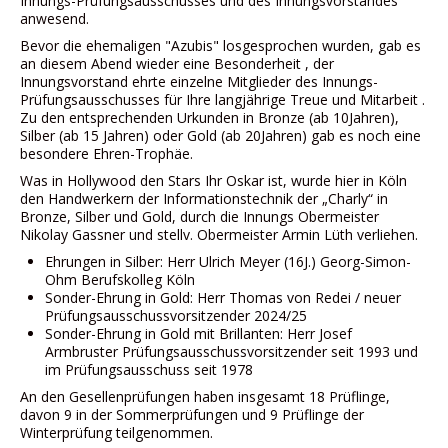
Innungs-Prüfungsausschusses und des Innungsvorstandes
Datenschutz
anwesend.
Impressum
Bevor die ehemaligen "Azubis" losgesprochen wurden, gab es
an diesem Abend wieder eine Besonderheit , der
Innungsvorstand ehrte einzelne Mitglieder des Innungs-
Prüfungsausschusses für Ihre langjährige Treue und Mitarbeit .
Zu den entsprechenden Urkunden in Bronze (ab 10Jahren),
Silber (ab 15 Jahren) oder Gold (ab 20Jahren) gab es noch eine
besondere Ehren-Trophäe.
Was in Hollywood den Stars Ihr Oskar ist, wurde hier in Köln
den Handwerkern der Informationstechnik der „Charly“ in
Bronze, Silber und Gold, durch die Innungs Obermeister
Nikolay Gassner und stellv. Obermeister Armin Lüth verliehen.
Ehrungen in Silber: Herr Ulrich Meyer (16J.) Georg-Simon-
Ohm Berufskolleg Köln
Sonder-Ehrung in Gold: Herr Thomas von Redei / neuer
Prüfungsausschussvorsitzender 2024/25
Sonder-Ehrung in Gold mit Brillanten: Herr Josef
Armbruster Prüfungsausschussvorsitzender seit 1993 und
im Prüfungsausschuss seit 1978
An den Gesellenprüfungen haben insgesamt 18 Prüflinge,
davon 9 in der Sommerprüfungen und 9 Prüflinge der
Winterprüfung teilgenommen.