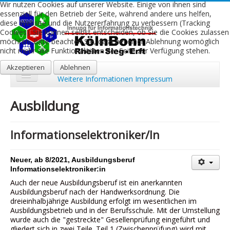
Wir nutzen Cookies auf unserer Website. Einige von ihnen sind
essenziell für den Betrieb der Seite, während andere uns helfen,
diese Website und die Nutzererfahrung zu verbessern (Tracking
Cookies). Sie können selbst entscheiden, ob Sie die Cookies zulassen
möchten. Bitte beachten Sie, dass bei einer Ablehnung womöglich
nicht mehr alle Funktionalitäten der Seite zur Verfügung stehen.
Akzeptieren
Ablehnen
Weitere Informationen
Impressum
Start
Ausbildung
Aktuelles
Informationselektroniker/In
Über uns
Leistungen
Neuer, ab 8/2021, Ausbildungsberuf
Informationselektroniker:in
Ausbildung
Auch der neue Ausbildungsberuf ist ein anerkannten
Ausbildungsberuf nach der Handwerksordnung. Die
Fachbetriebe
dreieinhalbjährige Ausbildung erfolgt im wesentlichen im
Ausbildungsbetrieb und in der Berufsschule. Mit der Umstellung
Kontakt
wurde auch die "gestreckte" Gesellenprüfung eingeführt und
gliedert sich in zwei Teile. Teil 1 (Zwischenprüfung) wird mit