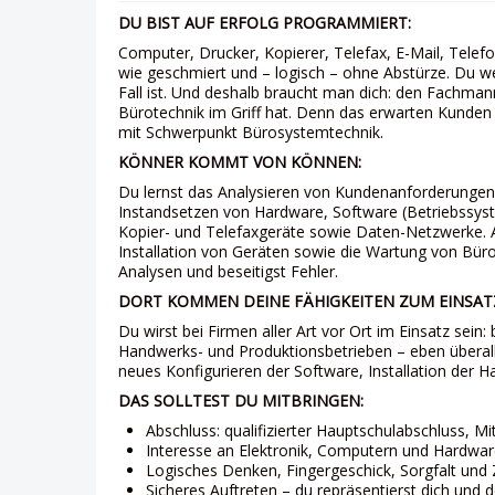
DU BIST AUF ERFOLG PROGRAMMIERT:
Computer, Drucker, Kopierer, Telefax, E-Mail, Telefo
wie ge­schmiert und – logisch – ohne Abstürze. Du w
Fall ist. Und deshalb braucht man dich: den Fachman
Bürotechnik im Griff hat. Denn das erwarten Kunden 
mit Schwerpunkt Bürosystemtechnik.
KÖNNER KOMMT VON KÖNNEN:
Du lernst das Analysieren von Kundenanfor­de­rungen 
Instand­setzen von Hardware, Software (Betriebssys
Kopier- und Telefaxgeräte sowie Daten-Netz­werke. A
Installation von Geräten sowie die Wartung von Bü
Analysen und beseitigst Fehler.
DORT KOMMEN DEINE FÄHIGKEITEN ZUM EINSAT
Du wirst bei Firmen aller Art vor Ort im Einsatz sein
Handwerks- und Produktionsbetrieben – eben überall
neues Konfigurieren der Software, Installation der 
DAS SOLLTEST DU MITBRINGEN:
Abschluss: qualifizierter Hauptschul­ab­schluss, Mi
Interesse an Elektronik, Computern und Hardwa
Logisches Denken, Fingergeschick, Sorgfalt und 
Sicheres Auftreten – du repräsentierst dich und 