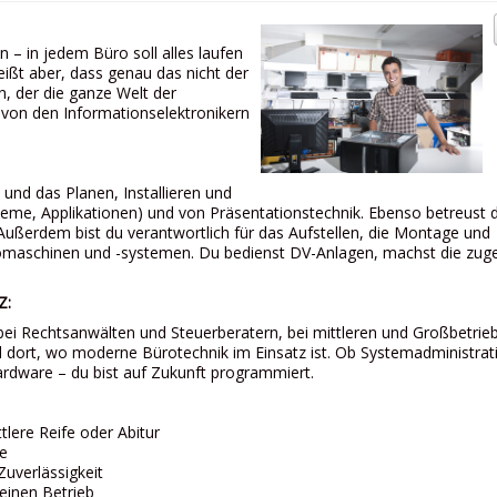
n – in jedem Büro soll alles laufen
eißt aber, dass genau das nicht der
n, der die ganze Welt der
von den Informations­elek­tronikern
und das Planen, Installieren und
teme, Applikationen) und von Präsentationstechnik. Ebenso betreust 
ußerdem bist du ver­antwortlich für das Auf­stellen, die Montage und
romaschinen und -systemen. Du bedienst DV-Anlagen, machst die zug
Z:
: bei Rechtsanwälten und Steuerberatern, bei mittleren und Großbetrie
 dort, wo moderne Bürotechnik im Einsatz ist. Ob Systemad­ministrat
Hardware – du bist auf Zukunft programmiert.
ttlere Reife oder Abitur
re
Zuverlässigkeit
deinen Betrieb