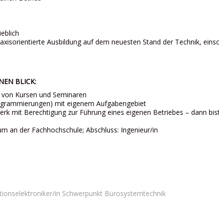
ieblich
axisorientierte Ausbildung auf dem neuesten Stand der Technik, einsc
NEN BLICK:
hl von Kursen und Seminaren
 Programmierungen) mit eigenem Aufgabengebiet
rk mit Berechtigung zur Führung eines eigenen Betriebes – dann bis
um an der Fachhochschule; Abschluss: Ingenieur/in
tionselektroniker/in Schwerpunkt Bürosystemtechnik