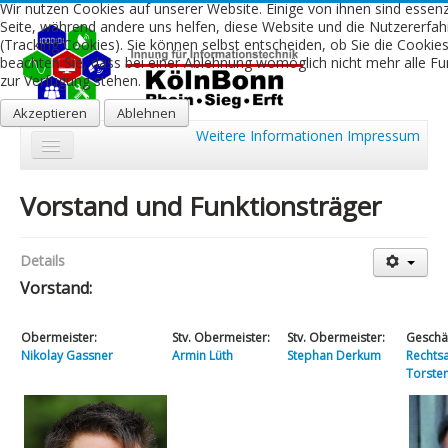
Wir nutzen Cookies auf unserer Website. Einige von ihnen sind essenzi
Seite, während andere uns helfen, diese Website und die Nutzererfa
(Tracking Cookies). Sie können selbst entscheiden, ob Sie die Cookie
beachten Sie, dass bei einer Ablehnung womöglich nicht mehr alle Fun
zur Verfügung stehen.
Akzeptieren
Ablehnen
Weitere Informationen
Impressum
Start
Vorstand und Funktionsträger
Aktuelles
Details
Über uns
Vorstand:
Leistungen
Obermeister:
Stv. Obermeister:
Stv. Obermeister:
Geschäf
Ausbildung
Nikolay Gassner
Armin Lüth
Stephan Derkum
Rechts
Torste
Fachbetriebe
Kontakt